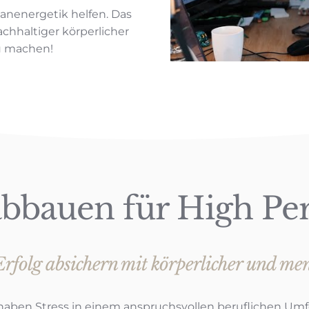
anenergetik helfen. Das
achhaltiger körperlicher
u machen!
 abbauen für High Pe
Erfolg absichern mit körperlicher und men
 haben Stress in einem anspruchsvollen beruflichen Umf