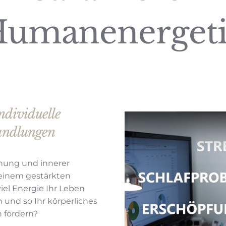
umanenerget
individuelle
andlungen
nnung und innerer
einem gestärkten
el Energie Ihr Leben
n und so Ihr körperliches
 fördern?