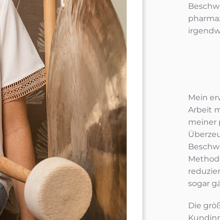
Beschwe
pharmaz
irgendw
Mein er
Arbeit 
meiner 
Überzeu
Beschwe
Method
reduzie
sogar g
Die grö
Kundinn