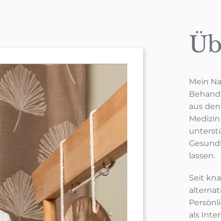
Üb
Mein Na
Behand
aus den
Medizin
unterstü
Gesundh
lassen.
Seit kn
alterna
Persönl
als Inte