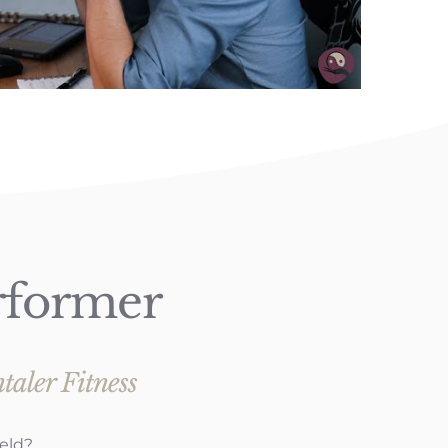
rformer
taler Fitness
eld?