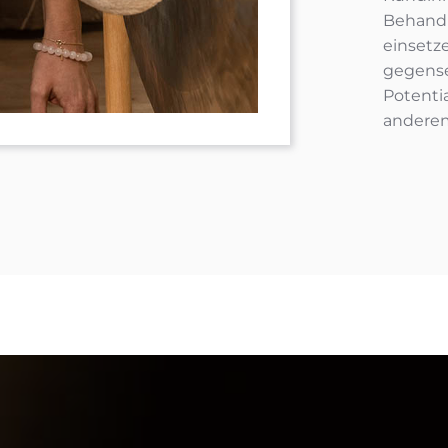
Behandl
einsetz
gegense
Potenti
andere